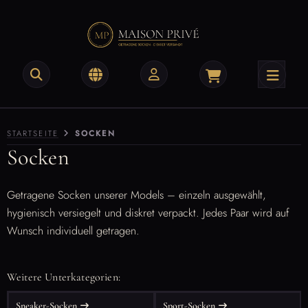
na
ra
STARTSEITE
SOCKEN
a
Socken
Getragene Socken unserer Models – einzeln ausgewählt,
hygienisch versiegelt und diskret verpackt. Jedes Paar wird auf
Wunsch individuell getragen.
Weitere Unterkategorien:
Sneaker-Socken
Sport-Socken