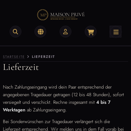
na
ALLES ANZEIGEN AUS SOCKEN
eaker-Socken
ra
STARTSEITE
LIEFERZEIT
ort-Socken
a
Lieferzeit
ßlinge
iestrümpfe
Nach Zahlungseingang wird dein Paar entsprechend der
angegebenen Tragedauer getragen (12 bis 48 Stunden), sofort
versiegelt und verschickt. Rechne insgesamt mit
4 bis 7
Werktagen
ab Zahlungseingang.
Bei Sonderwünschen zur Tragedauer verlängert sich die
Lieferzeit entsprechend. Wir melden uns in dem Fall vorab bei